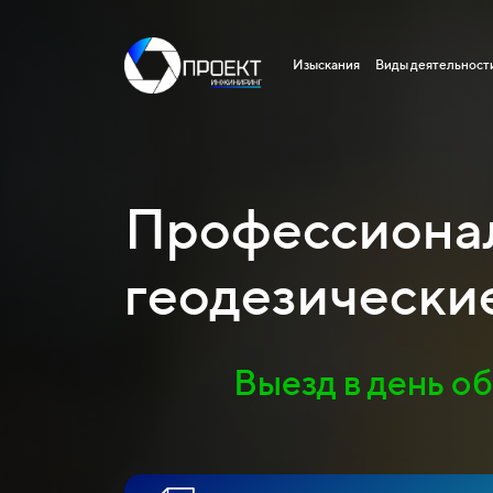
Изыскания
Виды деятельност
Профессиона
геодезически
Выезд в день о