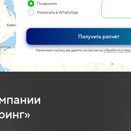
Позвонить
Написать в WhatsApp
Получить расчет
Нажимая кнопку, вы даете согласие на
обработку пер
омпании
ринг»