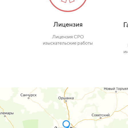
Лицензия
Г
Лицензия СPO
изыскaтeльcкиe работы
и