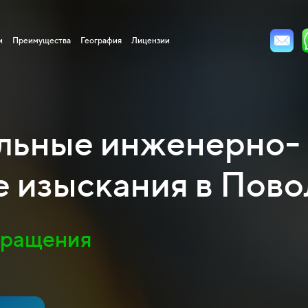
и
Преимущества
География
Лицензии
льные инженерно-
е изыскания в Пов
бращения