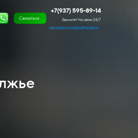
+7(937) 595-89-14
Связаться
Звоните! На связи 24/7
sale.proect.engineering@yandex.ru
олжье